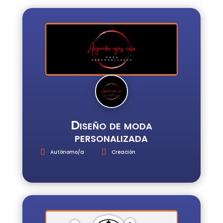
INICIO
REGISTRO
INICIAR
SESIÓN
ESCUELA
E3
SERVICIOS
Diseño de moda
personalizada
Autónomo/a
Creación