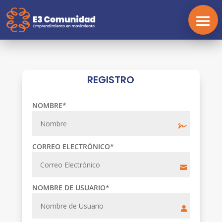
INICIO
REGISTRO
REGISTRO
NOMBRE
*
INICIAR
SESIÓN
ESCUELA
E3
CORREO ELECTRÓNICO
*
SERVICIOS
NOMBRE DE USUARIO
*