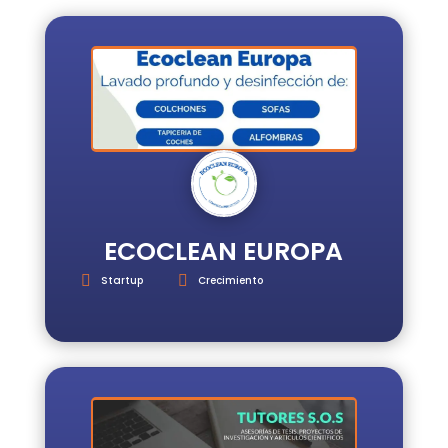
INICIO
REGISTRO
INICIAR
SESIÓN
ESCUELA
E3
SERVICIOS
ECOCLEAN EUROPA
Startup
Crecimiento