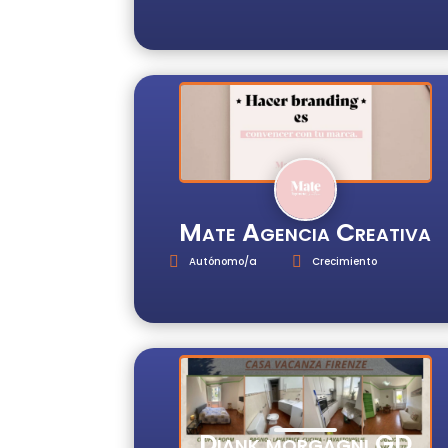
Mate Agencia Creativa
Autónomo/a
Crecimiento
Diank morgagni GD