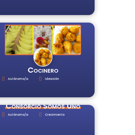
Cocinero
Autónomo/a
Ideación
Consorcio Somos Uno
Autónomo/a
Crecimiento