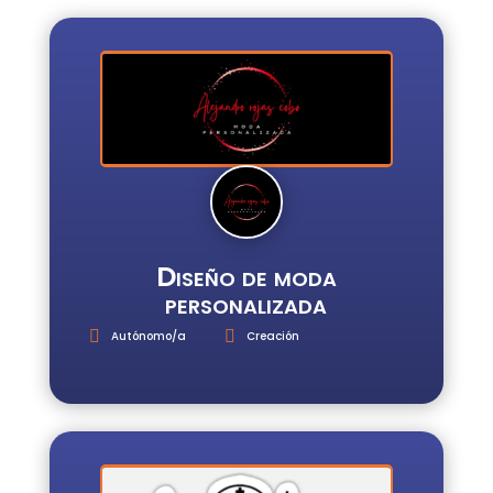
INICIO
REGISTRO
INICIAR
SESIÓN
ESCUELA
E3
SERVICIOS
Diseño de moda
personalizada
Autónomo/a
Creación